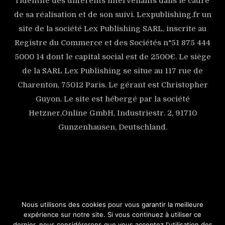
l’identité des différents intervenants dans le cadre
de sa réalisation et de son suivi. Lexpublishing.fr un
site de la société Lex Publishing SARL, inscrite au
Registre du Commerce et des Sociétés n°51 875 444
5000 14 dont le capital social est de 2500€. Le siège
de la SARL Lex Publishing se situe au 117 rue de
Charenton, 75012 Paris. Le gérant est Christopher
Guyon. Le site est hébergé par la société
Hetzner,Online GmbH, Industriestr. 2, 91710
Gunzenhausen, Deutschland.
[mc4wp_form id=\"127\"]
Nous utilisons des cookies pour vous garantir la meilleure
expérience sur notre site. Si vous continuez à utiliser ce
© COPYRIGHT 2026
LEX PUBLISHING
· DESIGNED
dernier, nous considérerons que vous acceptez l'utilisation des